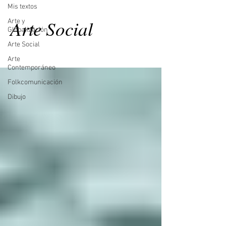
Mis textos
Arte Social
Arte y
Globalización
Arte Social
Arte
Contemporáneo
Folkcomunicación
Dibujo