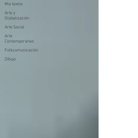
Mis textos
Arte y
Globalización
Arte Social
Arte
Contemporáneo
Folkcomunicación
Dibujo