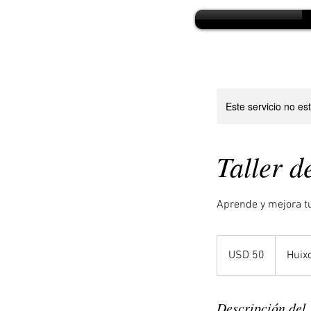
Este servicio no e
Taller d
Aprende y mejora tu
50
dólares
USD 50
Huix
estadounidenses
Descripción del 