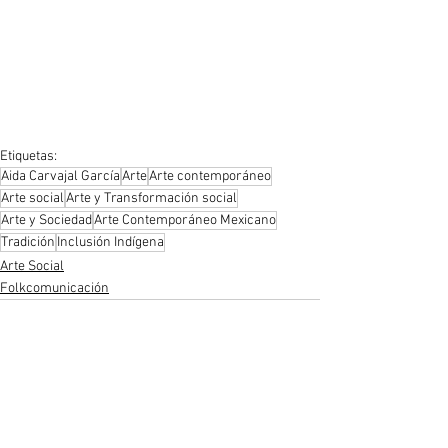
Etiquetas:
Aida Carvajal García
Arte
Arte contemporáneo
Arte social
Arte y Transformación social
Arte y Sociedad
Arte Contemporáneo Mexicano
Tradición
Inclusión Indígena
Arte Social
Folkcomunicación
Ver todo
Entradas recientes