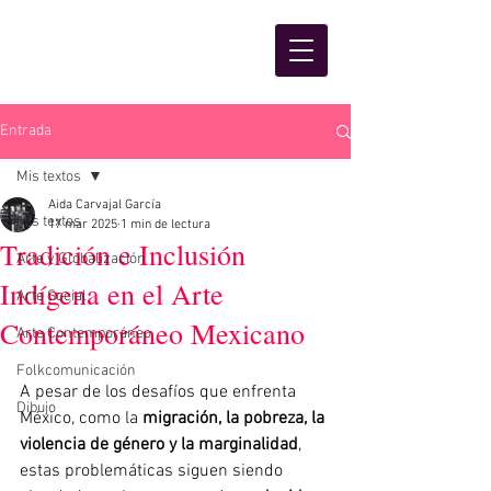
Entrada
Mis textos
Aida Carvajal García
Mis textos
17 mar 2025
1 min de lectura
Tradición e Inclusión
Arte y Globalización
Indígena en el Arte
Arte Social
Contemporáneo Mexicano
Arte Contemporáneo
Folkcomunicación
A pesar de los desafíos que enfrenta 
Dibujo
México, como la 
migración, la pobreza, la 
violencia de género y la marginalidad
, 
estas problemáticas siguen siendo 