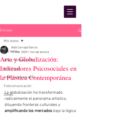
Entrada
Mis textos
Aida Carvajal García
Mis textos
17 mar 2025
1 min de lectura
Arte y Globalización:
Arte y Globalización
Indicadores Psicosociales en
Arte Social
la Plástica Contemporánea
Arte Contemporáneo
Folkcomunicación
La globalización ha transformado 
Dibujo
radicalmente el panorama artístico, 
diluyendo fronteras culturales y 
amplificando los mercados
 bajo la lógica 