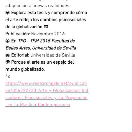
adaptación a nuevas realidades.
📖 
Explora esta tesis y comprende cómo 
el arte refleja los cambios psicosociales 
de la globalización:
📅 
Publicación:
 Noviembre 2016
📖 
En 
TFG - TFM 2015 Facultad de 
Bellas Artes, Universidad de Sevilla
📖 
Editorial:
 Universidad de Sevilla
🌍 
Porque el arte es un espejo del 
mundo globalizado.
4o
https://www.researchgate.net/publicati
on/356222223_Arte_y_Globalizacion_Ind
icadores_Psicosociales_y_su_Proyeccion
_en_la_Plastica_Contemporanea