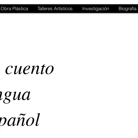
Obra Plástica
Talleres Artísticos
Investigación
Biografía
 cuento
ngua
spañol