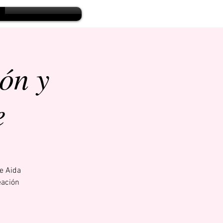
Iniciar sesión
ón y
e
e Aida
eación