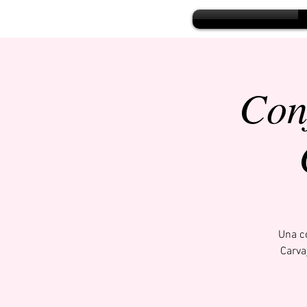
Con
Una c
Carva